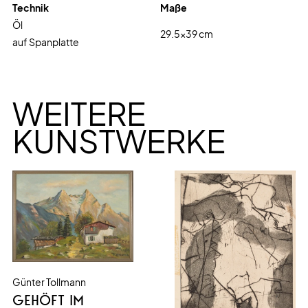
Technik
Maße
Öl
29.5
x
39
cm
auf Spanplatte
WEITERE
KUNSTWERKE
Günter Tollmann
GEHÖFT IM