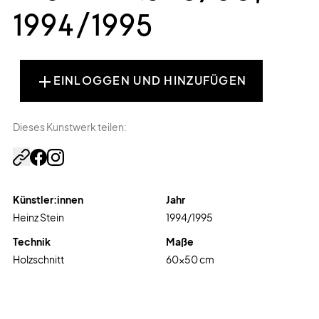
1994/1995
EINLOGGEN UND HINZUFÜGEN
Dieses Kunstwerk teilen:
Künstler:innen
Jahr
Heinz Stein
1994/1995
Technik
Maße
Holzschnitt
60
x
50
cm