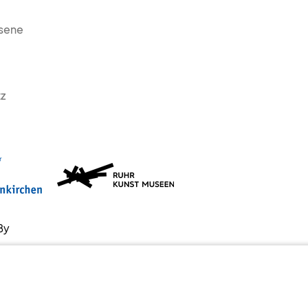
sene
z
By