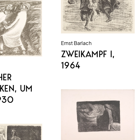
Ernst Barlach
ZWEIKAMPF I
,
1964
HER
KEN
, UM
930