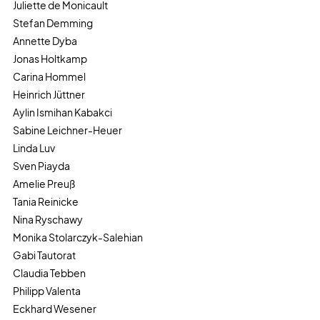
Juliette de Monicault
Stefan Demming
Annette Dyba
Jonas Holtkamp
Carina Hommel
Heinrich Jüttner
Aylin Ismihan Kabakci
Sabine Leichner-Heuer
Linda Luv
Sven Piayda
Amelie Preuß
Tania Reinicke
Nina Ryschawy
Monika Stolarczyk-Salehian
Gabi Tautorat
Claudia Tebben
Philipp Valenta
Eckhard Wesener